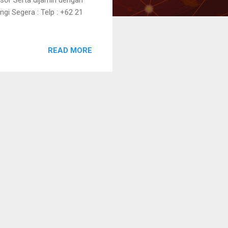
i Segera : Telp : +62 21
READ MORE