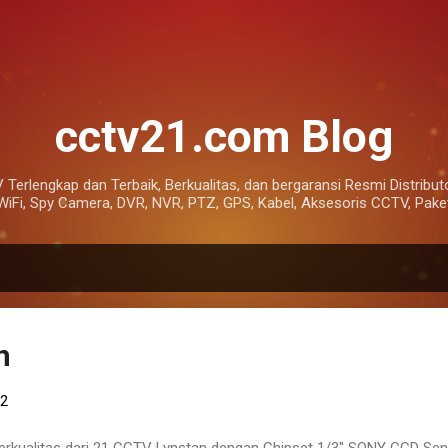
Skip to main content
cctv21.com Blog
 Terlengkap dan Terbaik, Berkualitas, dan bergaransi Resmi Distributo
Fi, Spy Camera, DVR, NVR, PTZ, GPS, Kabel, Aksesoris CCTV, Paket
n
12
rkualitas dari 21 CCTV Lynstan dengan Chipset 1/3" SONY CCD Sen