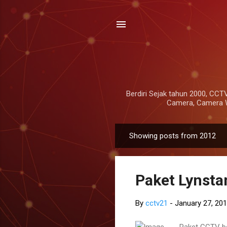
Berdiri Sejak tahun 2000, CCTV
Camera, Camera Wi
Showing posts from 2012
P
o
s
Paket Lynsta
t
s
By
cctv21
-
January 27, 20
Paket CCTV be