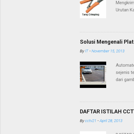
Mengkrim
Urutan Ka
cara-cara
mengkrim
krimping 
sekali ba
Solusi Mengenali Pl
biasa yan
By
IT
-
November 15, 2013
UTP perlu
ada 8 hel
Automate
sejenis 
dari gamb
plat nom
pelat nom
kendaraa
kepada pe
DAFTAR ISTILAH CC
Whitelis
By
cctv21
-
April 28, 2013
kendaraa
menawarka