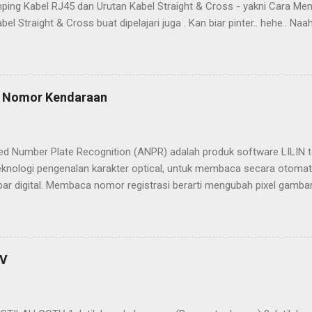
ping Kabel RJ45 dan Urutan Kabel Straight & Cross - yakni Cara Me
bel Straight & Cross buat dipelajari juga . Kan biar pinter.. hehe.. N
nya dan apa saja yang diperlukan. Sebelum memulai, tentu kita haru
ping seperti: Tank Crimping Kabel UTP Konektor RJ-45 Cable Teste
adalah alat untuk memotong kabel UTP dan untuk menjepit ujung kone
gi kita yang ingin belajar cara mengkrimping kabel,alat ini bentukny
at Nomor Kendaraan
g sering kita lihat atau temui. Dan di bawah ini adalah gambar tank c
 kita gunakan untuk saling menyalurkan jaringan internet,dan di dala
ai kabel kecil yang berwarna-warni,dan...
d Number Plate Recognition (ANPR) adalah produk software LILIN 
teknologi pengenalan karakter optical, untuk membaca secara otoma
ar digital. Membaca nomor registrasi berarti mengubah pixel gambar 
or. LILIN ANPR System memungkinkan aplikasi serbaguna & client-spe
or dengan Blacklist, Whitelist, dan Exclution List. Setup Blacklist ad
n yang tidak sah mencoba mengakses tempat dengan mengirimkan j
ngguna melalui LILIN ANPR. Whitelist terutama untuk kontrol akses. 
TV
t, pengguna juga dapat mengatur Exclution List, untuk menghindari 
n sebagai plat nomor. Bukan hanya bisa membaca berbagai macam pl
n fungsi "Recognition Rate Filtering" yang berfungsi untuk meminim