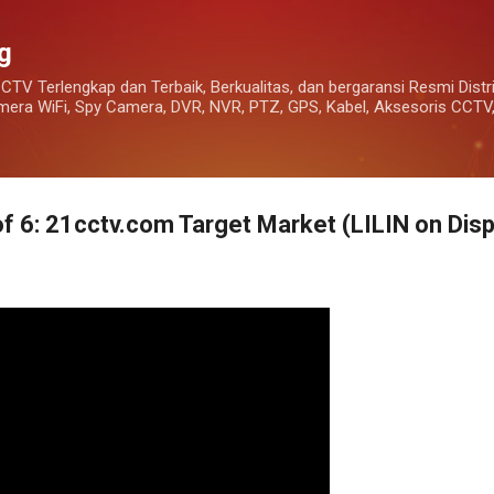
Skip to main content
g
CCTV Terlengkap dan Terbaik, Berkualitas, dan bergaransi Resmi Dist
Camera WiFi, Spy Camera, DVR, NVR, PTZ, GPS, Kabel, Aksesoris CCT
of 6: 21cctv.com Target Market (LILIN on Disp