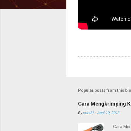
Popular posts from this bl
Cara Mengkrimping Ka
By
cctv21
-
April 19, 2013
Cara Men