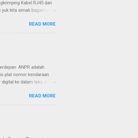
ngkrimping Kabel RJ45 dan
aah yuk kita simak bagaimana
s punya alat untuk
READ MORE
r Tank Crimping Tank
ktor,dan ini sangat penting
a hampir sama dengan Tank
rimping: Kabel UTP Kabel
m kabel UTP ini di dalamnya
terdepan. ANPR adalah
tis plat nomor kendaraan
digital ke dalam teks dari
sifik seperti perbandingan
READ MORE
alah untuk menghindari
endela peringatan pop-up
Selain Blacklist dan
salah membaca logo merek
at nomor, tapi LILIN juga
alisasi perubaha...