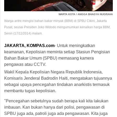
WARTA KOTA / ANGGA BHAGYA NUGRAHA
Warga antre mengisi bahan bakar minyak (BBM) di SPBU Cikini, Jakarta
Pusat, seusai Presiden Joko Widodo mengumumkan kenaikan harga BBM,
Senin (17/11/2014) malam.
JAKARTA, KOMPAS.com
- Untuk meningkatkan
keamanan, Kepolisian meminta setiap Stasiun Pengisian
Bahan Bakar Umum (SPBU) memasang kamera
pengawas atau CCTV.
Wakil Kepala Kepolisian Negara Republik Indonesia,
Komisaris Jenderal Badrodin Haiti, mengatakan tujuannya
sebagai upaya pencegahan tindakan anarkistis termasuk
membantu tugas kepolisian.
"Pencegahan sebetulnya sudah berapa kali kita lakukan
imbauan. Kan bukan hanya dari polisi, pengawasan di
SPBU juga ada, patroli juga ada pengawasan. Kita juga